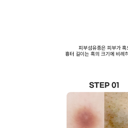
모반F
흉터치료
스페셜 클리
비후성 흉터/켈로이드
이수열
피부섬유종은 피부가 혹으
흉터성형술/치료
부이주
흉터 길이는 혹의 크기에 비례
흉터치료 FAQ
문신 
보톡스
병원소개
About 오체안
의료진 소개
진료안내/오시는 길
Ozhean TV