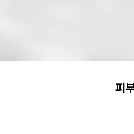
오시는 길
피부
병원소개
모반수술
About 오체안
멜라닌
의료진 소개
피지샘
진료안내/오시는 길
반문상
Ozhean TV
기타모
소아 