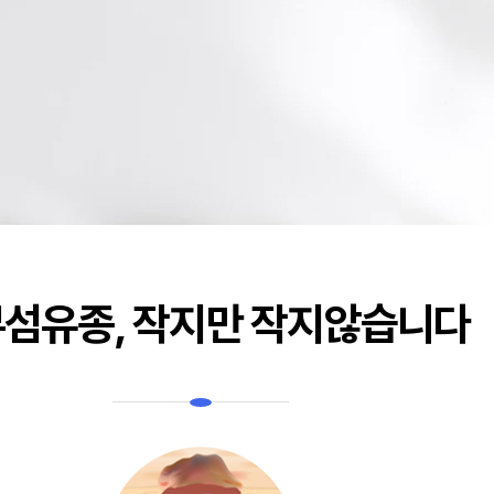
섬유종, 작지만 작지않습니다
양성종양
모반
지방종
모반
피지낭종/표피낭종
모반
피부섬유종
반
골종
마취 수술
기타양성종양