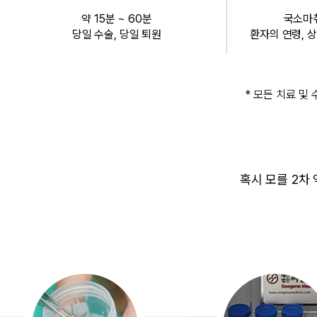
스페셜 클리닉
약 15분 ~ 60분
국소마취
이수열 교정 수술
당일 수술, 당일 퇴원
환자의 연령, 
부이주 제거 수술
문신 제거 수술
보톡스 주사 치료
커뮤니티
* 모든 치료 및 
전후사진
공지사항
수술후주의사항
서류 발급안내
혹시 모를 2차