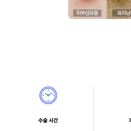
모반수술
멜라닌모반
피지샘모반
반문상모반
기타모반
소아 마취 수술
모반FAQ
양성종양
지방종
피지낭종/표피낭종
피부섬유종
골종
기타양성종양
양성종양 FAQ
상처봉합/치료
열상/찰과상/재봉합
상처봉합/치료 FAQ
흉터치료
비후성 흉터/켈로이드
수술 시간
흉터성형술/치료
흉터치료 FAQ