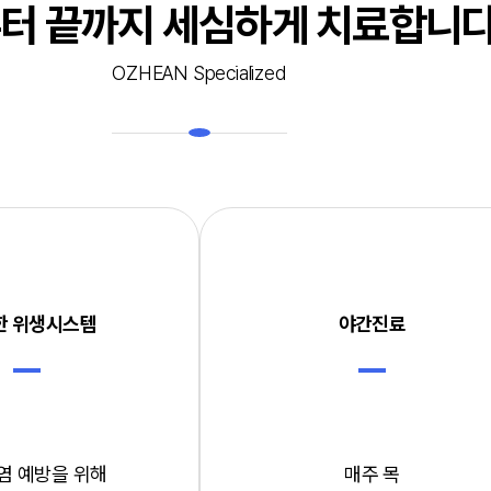
터 끝까지 세심하게 치료합니다
AQ
양성종양 FAQ
OZHEAN Specialized
닉
커뮤니티
 교정 수술
전후사진
 제거 수술
공지사항
제거 수술
수술후주의사항
 주사 치료
서류 발급안내
한 위생시스템
야간진료
감염 예방을 위해
매주 목