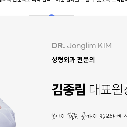
DR.
Jonglim KIM
성형외과 전문의
김종림
대표원