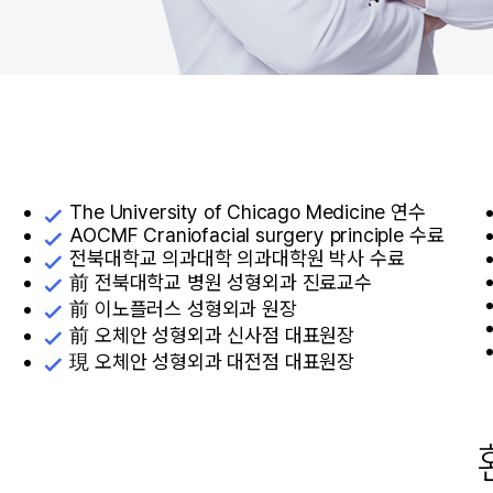
오시는 길
The University of Chicago Medicine 연수
AOCMF Craniofacial surgery principle 수료
전북대학교 의과대학 의과대학원 박사 수료
前 전북대학교 병원 성형외과 진료교수
前 이노플러스 성형외과 원장
前 오체안 성형외과 신사점 대표원장
병원소개
모반수술
現 오체안 성형외과 대전점 대표원장
About 오체안
멜라닌
의료진 소개
피지샘
진료안내/오시는 길
반문상
Ozhean TV
기타모
소아 