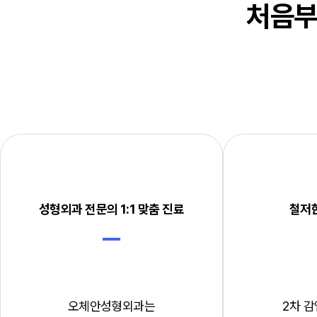
처음부
모반F
흉터치료
스페셜 클리
비후성 흉터/켈로이드
이수열
흉터성형술/치료
부이주
흉터치료 FAQ
문신 
보톡스
성형외과 전문의 1:1 맞춤 진료
철저
병원소개
About 오체안
의료진 소개
진료안내/오시는 길
오체안성형외과는
2차 
Ozhean TV